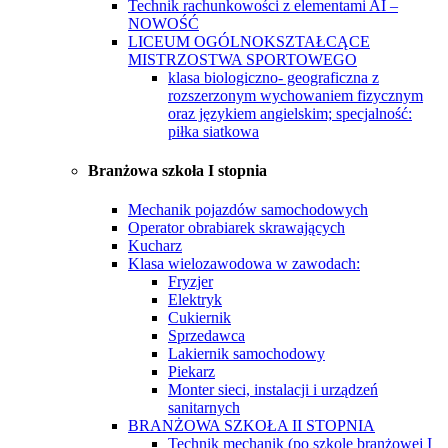
Technik rachunkowości z elementami AI –
NOWOŚĆ
LICEUM OGÓLNOKSZTAŁCĄCE
MISTRZOSTWA SPORTOWEGO
klasa biologiczno- geograficzna z
rozszerzonym wychowaniem fizycznym
oraz językiem angielskim; specjalność:
piłka siatkowa
Branżowa szkoła I stopnia
Mechanik pojazdów samochodowych
Operator obrabiarek skrawających
Kucharz
Klasa wielozawodowa w zawodach:
Fryzjer
Elektryk
Cukiernik
Sprzedawca
Lakiernik samochodowy
Piekarz
Monter sieci, instalacji i urządzeń
sanitarnych
BRANŻOWA SZKOŁA II STOPNIA
Technik mechanik (po szkole branżowej I