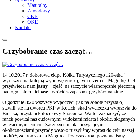
Maturalny
Zawodowy
CKE
OKE
Kontakt
Grzybobranie czas zacząć…
14.10.2017 r. doborowa ekipa Kółka Turystycznego „20-stka”
wyruszyła na kolejną wyprawę górską, tym razem na Magurkę.
Cel
przyświecał nam
jasny
– zjeść na szczycie własnoręcznie pieczoną
nad ogniskiem kiełbasę i wrócić z zapasami grzybów na zimę.
O godzinie 8:20 wszyscy wypoczęci (jak na sobotę przystało)
stawili się na dworcu PKP w Kętach, skąd wycieczka wyruszyła do
Bielska, przystanek docelowy-Straconka. Warto zaznaczyć, że
ranek powitał nas cudownymi widokami miasta i okolic, skąpanych
w jesiennym słońcu. Zaszczyceni tak sprzyjającymi
okolicznościami przyrody wesoło ruszyliśmy wprost do celu naszej
podróży-schroniska na Magurce. Podczas drogi poznawaliśmy