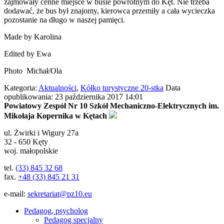
zajmowały cenne miejsce w busie powrotnym do Kęt. Nie trzeba
dodawać, że bus był znajomy, kierowca przemiły a cała wycieczka
pozostanie na długo w naszej pamięci.
Made by Karolina
Edited by Ewa
Photo Michał/Ola
Kategoria:
Aktualności
,
Kółko turystyczne 20-stka
Data
opublikowania: 23 października 2017 14:01
Powiatowy Zespół Nr 10 Szkół Mechaniczno-Elektrycznych im.
Mikołaja Kopernika w Kętach
ul.
Żwirki i Wigury 27a
32 - 650
Kęty
woj. małopolskie
tel.
(33) 845 32 68
fax.
+48 (33) 845 21 31
e-mail:
sekretariat@pz10.eu
Pedagog, psycholog
Pedagog specjalny