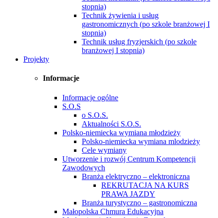
stopnia)
Technik żywienia i usług
gastronomicznych (po szkole branżowej I
stopnia)
Technik usług fryzjerskich (po szkole
branżowej I stopnia)
Projekty
Informacje
Informacje ogólne
S.O.S
o S.O.S.
Aktualności S.O.S.
Polsko-niemiecka wymiana młodzieży
Polsko-niemiecka wymiana mlodzieży
Cele wymiany
Utworzenie i rozwój Centrum Kompetencji
Zawodowych
Branża elektryczno – elektroniczna
REKRUTACJA NA KURS
PRAWA JAZDY
Branża turystyczno – gastronomiczna
Małopolska Chmura Edukacyjna