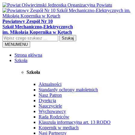
Powiatowy Zespół Nr 10
Szkół Mechaniczno-Elektrycznych
im. Mikołaja Kopernika w Kętach
Szukaj
MENU
MENU
Strona główna
Szkoła
Szkoła
Aktualności
Standardy ochrony małoletnich
Nasz Patron
Dyrekcja
Nauczyciele
Wychowawcy
Rada Rodziców
Klauzula informacyjna art. 13 RODO
Kopernik w mediach
Nasi Partnerzy