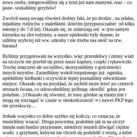
nowe osoby, integrowaliśmy się z tymi już nam znanymi, oraz – co
jasne- szukaliśmy grzybów!
Zwrócił naszą uwagę również drobny fakt, że po drodze , na szlaku,
mijaliśmy rodziców z maleńkimi dziećmi (przypuszczalnie od kilku
miesięcy do 7-8 lat). Okazało się, że zmierzają oni w tym samym
kierunku na zlot rodzinny, a nasze opiekunki były dumne, że
szliśmy szybciej niż ww. szkraby i nie trzeba nas nieść na tzw.
baranaJ
Byliśmy przygotowani na wszystko, więc przenikliwy i zimny wiatr
na szczycie nie przebił się przez nasze kaptury, czapki i rękawiczki.
Trochę zmęczeni ale szczęśliwi, skorzystaliśmy z gościnności
innych turystów. Zasiedliśmy wokół rozpalonego już ogniska,
upiekliśmy kiełbaski i oczywiście lepiej poznaliśmy odwiedzane
miejsce. Okazało się na przykład, że zachód może leżeć po czterech
stronach świata, co udowodniliśmy próbując określić gdzie jest
południe..:) Okazało się również, że trasy górskie są elastyczne i
mogą się rozciągać w czasie w nieskończoność ∞ i nawet PKP tego
nie przeskoczy…
Jednak wszystko co dobre szybko się kończy, co oznacza, że
musieliśmy wracać. Droga powrotna, podobnie jak ta na szczyt
minęła nam bardzo przyjemnie, niektórzy musieli dźwigać ciężkie
worki z grzybami, którymi nie chcieli się podzielić z resztą, a które