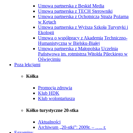
Umowa partnerska z Beskid Media
Umowa partnerska z TECH Sterowniki
Umowa partnerska z Ochotniczą Strażą Pożarną
w Kętach
Umowa partnerska z Wyższą Szkołą Turystyki i
Ekologii
Umowa o współpracy z Akademią Techniczno-
Humanistyczną w Bielsku-Białej
Umowa partnerska z Małopolską Uczelnią
Państwową im. rotmistrza Witolda Pileckiego w
Oświęcimiu
Poza lekcjami
Kółka
Promocja zdrowia
Klub HDK
Klub wolontariusza
Kółko turystyczne 20-stka
Aktualności
Archiwum „20-stki”: 2009r. – ….. r.
Egzaminy