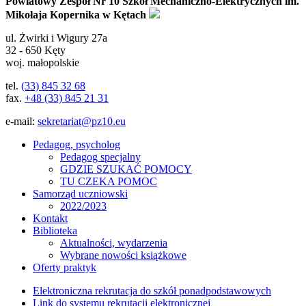
Powiatowy Zespół Nr 10 Szkół Mechaniczno-Elektrycznych im.
Mikołaja Kopernika w Kętach
ul.
Żwirki i Wigury 27a
32 - 650
Kęty
woj. małopolskie
tel.
(33) 845 32 68
fax.
+48 (33) 845 21 31
e-mail:
sekretariat@pz10.eu
Pedagog, psycholog
Pedagog specjalny
GDZIE SZUKAĆ POMOCY
TU CZEKA POMOC
Samorząd uczniowski
2022/2023
Kontakt
Biblioteka
Aktualności, wydarzenia
Wybrane nowości książkowe
Oferty praktyk
Elektroniczna rekrutacja do szkół ponadpodstawowych
Link do systemu rekrutacji elektronicznej