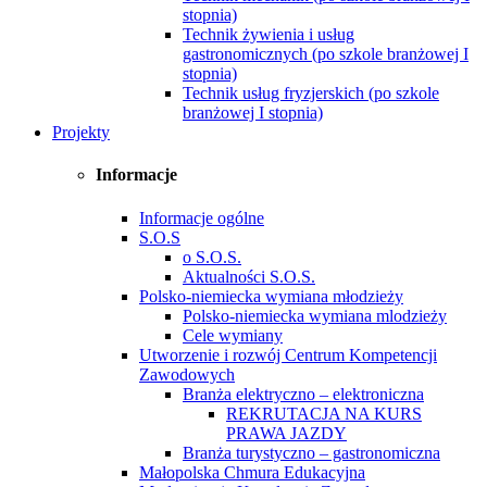
stopnia)
Technik żywienia i usług
gastronomicznych (po szkole branżowej I
stopnia)
Technik usług fryzjerskich (po szkole
branżowej I stopnia)
Projekty
Informacje
Informacje ogólne
S.O.S
o S.O.S.
Aktualności S.O.S.
Polsko-niemiecka wymiana młodzieży
Polsko-niemiecka wymiana mlodzieży
Cele wymiany
Utworzenie i rozwój Centrum Kompetencji
Zawodowych
Branża elektryczno – elektroniczna
REKRUTACJA NA KURS
PRAWA JAZDY
Branża turystyczno – gastronomiczna
Małopolska Chmura Edukacyjna