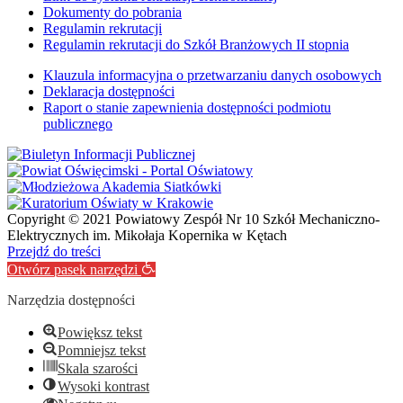
Dokumenty do pobrania
Regulamin rekrutacji
Regulamin rekrutacji do Szkół Branżowych II stopnia
Klauzula informacyjna o przetwarzaniu danych osobowych
Deklaracja dostępności
Raport o stanie zapewnienia dostępności podmiotu
publicznego
Copyright © 2021 Powiatowy Zespół Nr 10 Szkół Mechaniczno-
Elektrycznych im. Mikołaja Kopernika w Kętach
Przejdź do treści
Otwórz pasek narzędzi
Narzędzia dostępności
Powiększ tekst
Pomniejsz tekst
Skala szarości
Wysoki kontrast