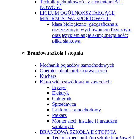
Technik rachunkowości z elementami AI –
NOWOŚĆ
LICEUM OGÓLNOKSZTAŁCĄCE
MISTRZOSTWA SPORTOWEGO
klasa biologiczno- geograficzna z
rozszerzonym wychowaniem fizycznym
oraz językiem angielskim; specjalność:
piłka siatkowa
Branżowa szkoła I stopnia
Mechanik pojazdów samochodowych
Operator obrabiarek skrawających
Kucharz
Klasa wielozawodowa w zawodach:
Fryzjer
Elektryk
Cukiernik
Sprzedawca
Lakiernik samochodowy
Piekarz
Monter sieci, instalacji i urządzeń
sanitarnych
BRANŻOWA SZKOŁA II STOPNIA
Technik mechanik (po szkole branżowej I