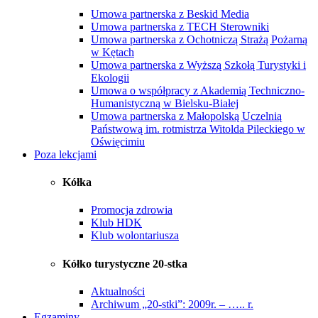
Umowa partnerska z Beskid Media
Umowa partnerska z TECH Sterowniki
Umowa partnerska z Ochotniczą Strażą Pożarną
w Kętach
Umowa partnerska z Wyższą Szkołą Turystyki i
Ekologii
Umowa o współpracy z Akademią Techniczno-
Humanistyczną w Bielsku-Białej
Umowa partnerska z Małopolską Uczelnią
Państwową im. rotmistrza Witolda Pileckiego w
Oświęcimiu
Poza lekcjami
Kółka
Promocja zdrowia
Klub HDK
Klub wolontariusza
Kółko turystyczne 20-stka
Aktualności
Archiwum „20-stki”: 2009r. – ….. r.
Egzaminy