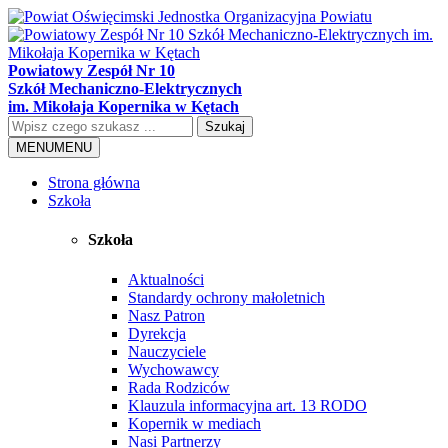
Powiatowy Zespół Nr 10
Szkół Mechaniczno-Elektrycznych
im. Mikołaja Kopernika w Kętach
Szukaj
MENU
MENU
Strona główna
Szkoła
Szkoła
Aktualności
Standardy ochrony małoletnich
Nasz Patron
Dyrekcja
Nauczyciele
Wychowawcy
Rada Rodziców
Klauzula informacyjna art. 13 RODO
Kopernik w mediach
Nasi Partnerzy