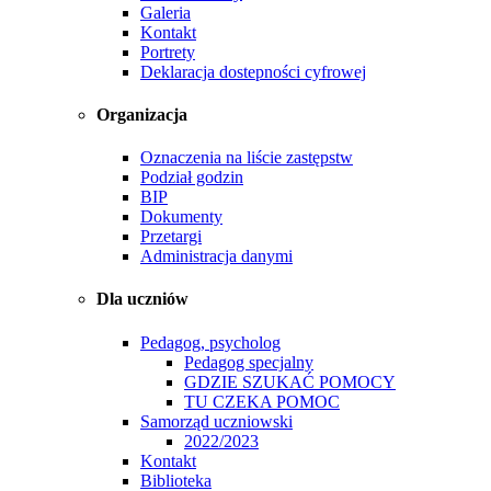
Galeria
Kontakt
Portrety
Deklaracja dostepności cyfrowej
Organizacja
Oznaczenia na liście zastępstw
Podział godzin
BIP
Dokumenty
Przetargi
Administracja danymi
Dla uczniów
Pedagog, psycholog
Pedagog specjalny
GDZIE SZUKAĆ POMOCY
TU CZEKA POMOC
Samorząd uczniowski
2022/2023
Kontakt
Biblioteka