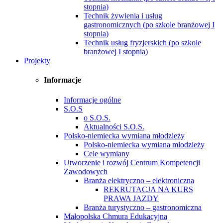
stopnia)
Technik żywienia i usług
gastronomicznych (po szkole branżowej I
stopnia)
Technik usług fryzjerskich (po szkole
branżowej I stopnia)
Projekty
Informacje
Informacje ogólne
S.O.S
o S.O.S.
Aktualności S.O.S.
Polsko-niemiecka wymiana młodzieży
Polsko-niemiecka wymiana mlodzieży
Cele wymiany
Utworzenie i rozwój Centrum Kompetencji
Zawodowych
Branża elektryczno – elektroniczna
REKRUTACJA NA KURS
PRAWA JAZDY
Branża turystyczno – gastronomiczna
Małopolska Chmura Edukacyjna