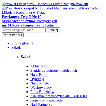
Powiatowy Zespół Nr 10
Szkół Mechaniczno-Elektrycznych
im. Mikołaja Kopernika w Kętach
Szukaj
MENU
MENU
Strona główna
Szkoła
Szkoła
Aktualności
Standardy ochrony małoletnich
Nasz Patron
Dyrekcja
Nauczyciele
Wychowawcy
Rada Rodziców
Klauzula informacyjna art. 13 RODO
Kopernik w mediach
Nasi Partnerzy