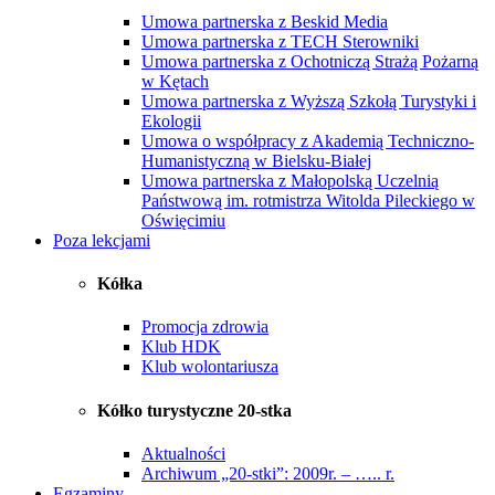
Umowa partnerska z Beskid Media
Umowa partnerska z TECH Sterowniki
Umowa partnerska z Ochotniczą Strażą Pożarną
w Kętach
Umowa partnerska z Wyższą Szkołą Turystyki i
Ekologii
Umowa o współpracy z Akademią Techniczno-
Humanistyczną w Bielsku-Białej
Umowa partnerska z Małopolską Uczelnią
Państwową im. rotmistrza Witolda Pileckiego w
Oświęcimiu
Poza lekcjami
Kółka
Promocja zdrowia
Klub HDK
Klub wolontariusza
Kółko turystyczne 20-stka
Aktualności
Archiwum „20-stki”: 2009r. – ….. r.
Egzaminy