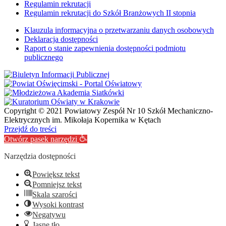
Regulamin rekrutacji
Regulamin rekrutacji do Szkół Branżowych II stopnia
Klauzula informacyjna o przetwarzaniu danych osobowych
Deklaracja dostępności
Raport o stanie zapewnienia dostępności podmiotu
publicznego
Copyright © 2021 Powiatowy Zespół Nr 10 Szkół Mechaniczno-
Elektrycznych im. Mikołaja Kopernika w Kętach
Przejdź do treści
Otwórz pasek narzędzi
Narzędzia dostępności
Powiększ tekst
Pomniejsz tekst
Skala szarości
Wysoki kontrast
Negatywu
Jasne tło