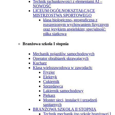
Technik rachunkowości z elementami AI –
NOWOŚĆ
LICEUM OGÓLNOKSZTAŁCĄCE
MISTRZOSTWA SPORTOWEGO
klasa biologiczno- geograficzna z
rozszerzonym wychowaniem fizycznym
oraz językiem angielskim; specjalność:
piłka siatkowa
Branżowa szkoła I stopnia
Mechanik pojazdów samochodowych
Operator obrabiarek skrawających
Kucharz
Klasa wielozawodowa w zawodach:
Fryzjer
Elektryk
Cukiernik
Sprzedawca
Lakiernik samochodowy
Piekarz
Monter sieci, instalacji i urządzeń
sanitarnych
BRANŻOWA SZKOŁA II STOPNIA
Technik mechanik (po szkole branżowej I