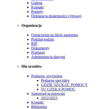
Galeria
Kontakt
Portrety
Deklaracja dostepności cyfrowej
Organizacja
Oznaczenia na liście zastępstw
Podział godzin
BIP
Dokumenty
Przetargi
Administracja danymi
Dla uczniów
Pedagog, psycholog
Pedagog specjalny
GDZIE SZUKAĆ POMOCY
TU CZEKA POMOC
Samorząd uczniowski
2022/2023
Kontakt
Biblioteka