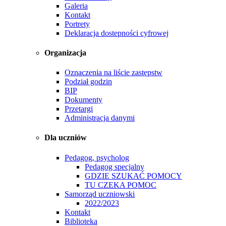
Galeria
Kontakt
Portrety
Deklaracja dostepności cyfrowej
Organizacja
Oznaczenia na liście zastępstw
Podział godzin
BIP
Dokumenty
Przetargi
Administracja danymi
Dla uczniów
Pedagog, psycholog
Pedagog specjalny
GDZIE SZUKAĆ POMOCY
TU CZEKA POMOC
Samorząd uczniowski
2022/2023
Kontakt
Biblioteka