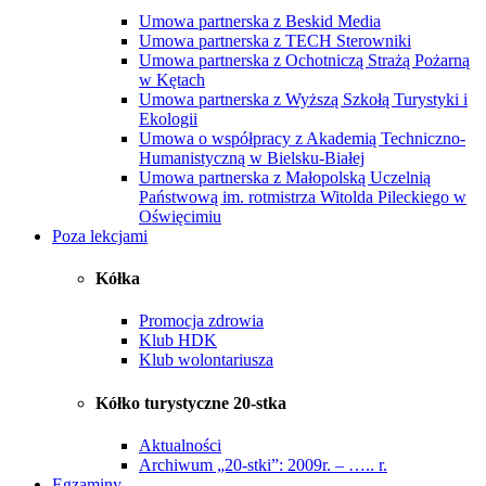
Umowa partnerska z Beskid Media
Umowa partnerska z TECH Sterowniki
Umowa partnerska z Ochotniczą Strażą Pożarną
w Kętach
Umowa partnerska z Wyższą Szkołą Turystyki i
Ekologii
Umowa o współpracy z Akademią Techniczno-
Humanistyczną w Bielsku-Białej
Umowa partnerska z Małopolską Uczelnią
Państwową im. rotmistrza Witolda Pileckiego w
Oświęcimiu
Poza lekcjami
Kółka
Promocja zdrowia
Klub HDK
Klub wolontariusza
Kółko turystyczne 20-stka
Aktualności
Archiwum „20-stki”: 2009r. – ….. r.
Egzaminy