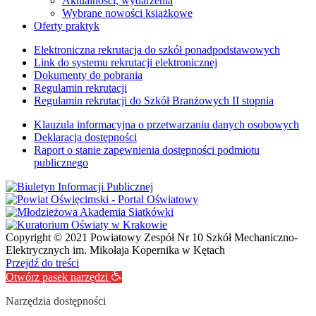
Aktualności, wydarzenia
Wybrane nowości książkowe
Oferty praktyk
Elektroniczna rekrutacja do szkół ponadpodstawowych
Link do systemu rekrutacji elektronicznej
Dokumenty do pobrania
Regulamin rekrutacji
Regulamin rekrutacji do Szkół Branżowych II stopnia
Klauzula informacyjna o przetwarzaniu danych osobowych
Deklaracja dostępności
Raport o stanie zapewnienia dostępności podmiotu
publicznego
Copyright © 2021 Powiatowy Zespół Nr 10 Szkół Mechaniczno-
Elektrycznych im. Mikołaja Kopernika w Kętach
Przejdź do treści
Otwórz pasek narzędzi
Narzędzia dostępności