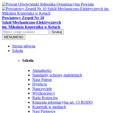
Powiatowy Zespół Nr 10
Szkół Mechaniczno-Elektrycznych
im. Mikołaja Kopernika w Kętach
Szukaj
MENU
MENU
Strona główna
Szkoła
Szkoła
Aktualności
Standardy ochrony małoletnich
Nasz Patron
Dyrekcja
Nauczyciele
Wychowawcy
Rada Rodziców
Klauzula informacyjna art. 13 RODO
Kopernik w mediach
Nasi Partnerzy