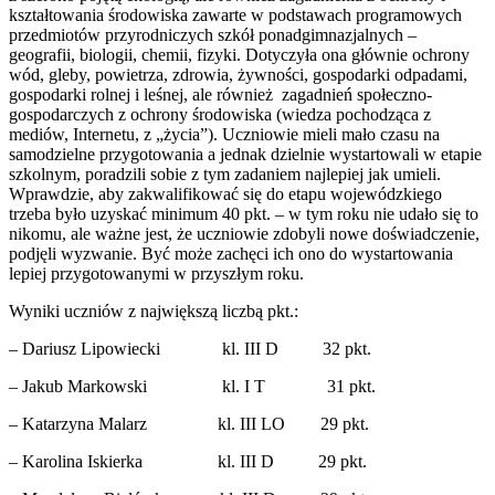
kształtowania środowiska zawarte w podstawach programowych
przedmiotów przyrodniczych szkół ponadgimnazjalnych –
geografii, biologii, chemii, fizyki. Dotyczyła ona głównie ochrony
wód, gleby, powietrza, zdrowia, żywności, gospodarki odpadami,
gospodarki rolnej i leśnej, ale również zagadnień społeczno-
gospodarczych z ochrony środowiska (wiedza pochodząca z
mediów, Internetu, z „życia”). Uczniowie mieli mało czasu na
samodzielne przygotowania a jednak dzielnie wystartowali w etapie
szkolnym, poradzili sobie z tym zadaniem najlepiej jak umieli.
Wprawdzie, aby zakwalifikować się do etapu wojewódzkiego
trzeba było uzyskać minimum 40 pkt. – w tym roku nie udało się to
nikomu, ale ważne jest, że uczniowie zdobyli nowe doświadczenie,
podjęli wyzwanie. Być może zachęci ich ono do wystartowania
lepiej przygotowanymi w przyszłym roku.
Wyniki uczniów z największą liczbą pkt.:
– Dariusz Lipowiecki kl. III D 32 pkt.
– Jakub Markowski kl. I T 31 pkt.
– Katarzyna Malarz kl. III LO 29 pkt.
– Karolina Iskierka kl. III D 29 pkt.