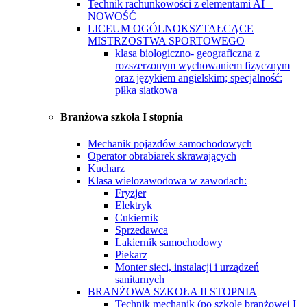
Technik rachunkowości z elementami AI –
NOWOŚĆ
LICEUM OGÓLNOKSZTAŁCĄCE
MISTRZOSTWA SPORTOWEGO
klasa biologiczno- geograficzna z
rozszerzonym wychowaniem fizycznym
oraz językiem angielskim; specjalność:
piłka siatkowa
Branżowa szkoła I stopnia
Mechanik pojazdów samochodowych
Operator obrabiarek skrawających
Kucharz
Klasa wielozawodowa w zawodach:
Fryzjer
Elektryk
Cukiernik
Sprzedawca
Lakiernik samochodowy
Piekarz
Monter sieci, instalacji i urządzeń
sanitarnych
BRANŻOWA SZKOŁA II STOPNIA
Technik mechanik (po szkole branżowej I