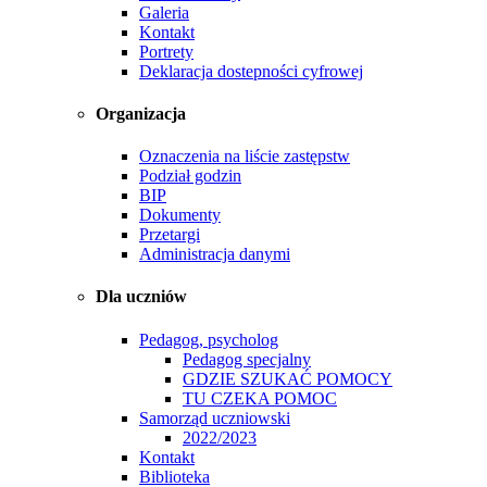
Galeria
Kontakt
Portrety
Deklaracja dostepności cyfrowej
Organizacja
Oznaczenia na liście zastępstw
Podział godzin
BIP
Dokumenty
Przetargi
Administracja danymi
Dla uczniów
Pedagog, psycholog
Pedagog specjalny
GDZIE SZUKAĆ POMOCY
TU CZEKA POMOC
Samorząd uczniowski
2022/2023
Kontakt
Biblioteka