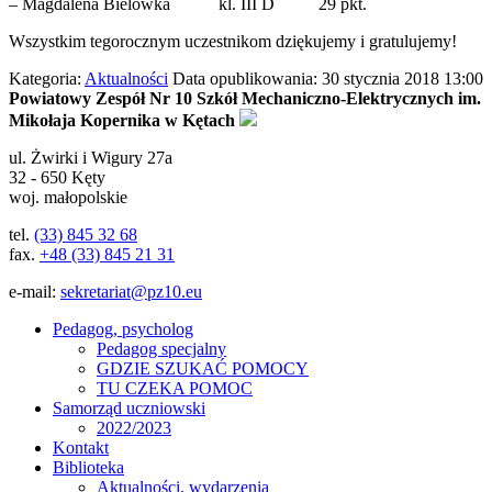
– Magdalena Bielówka kl. III D 29 pkt.
Wszystkim tegorocznym uczestnikom dziękujemy i gratulujemy!
Kategoria:
Aktualności
Data opublikowania: 30 stycznia 2018 13:00
Powiatowy Zespół Nr 10 Szkół Mechaniczno-Elektrycznych im.
Mikołaja Kopernika w Kętach
ul.
Żwirki i Wigury 27a
32 - 650
Kęty
woj. małopolskie
tel.
(33) 845 32 68
fax.
+48 (33) 845 21 31
e-mail:
sekretariat@pz10.eu
Pedagog, psycholog
Pedagog specjalny
GDZIE SZUKAĆ POMOCY
TU CZEKA POMOC
Samorząd uczniowski
2022/2023
Kontakt
Biblioteka
Aktualności, wydarzenia