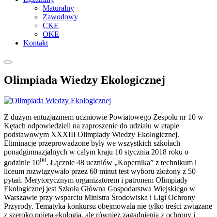
Maturalny
Zawodowy
CKE
OKE
Kontakt
Olimpiada Wiedzy Ekologicznej
Z dużym entuzjazmem uczniowie Powiatowego Zespołu nr 10 w
Kętach odpowiedzieli na zaproszenie do udziału w etapie
podstawowym XXXIII Olimpiady Wiedzy Ekologicznej.
Eliminacje przeprowadzone były we wszystkich szkołach
ponadgimnazjalnych w całym kraju 10 stycznia 2018 roku o
00
godzinie 10
.
Łącznie 48 uczniów „Kopernika” z technikum i
liceum rozwiązywało przez 60 minut test wyboru złożony z 50
pytań. Merytorycznym organizatorem i patronem Olimpiady
Ekologicznej jest Szkoła Główna Gospodarstwa Wiejskiego w
Warszawie przy wsparciu Ministra Środowiska i Ligi Ochrony
Przyrody. Tematyka konkursu obejmowała nie tylko treści związane
z szeroko pojętą ekologią, ale również zagadnienia z ochrony i