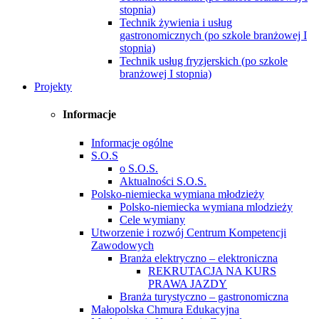
stopnia)
Technik żywienia i usług
gastronomicznych (po szkole branżowej I
stopnia)
Technik usług fryzjerskich (po szkole
branżowej I stopnia)
Projekty
Informacje
Informacje ogólne
S.O.S
o S.O.S.
Aktualności S.O.S.
Polsko-niemiecka wymiana młodzieży
Polsko-niemiecka wymiana mlodzieży
Cele wymiany
Utworzenie i rozwój Centrum Kompetencji
Zawodowych
Branża elektryczno – elektroniczna
REKRUTACJA NA KURS
PRAWA JAZDY
Branża turystyczno – gastronomiczna
Małopolska Chmura Edukacyjna