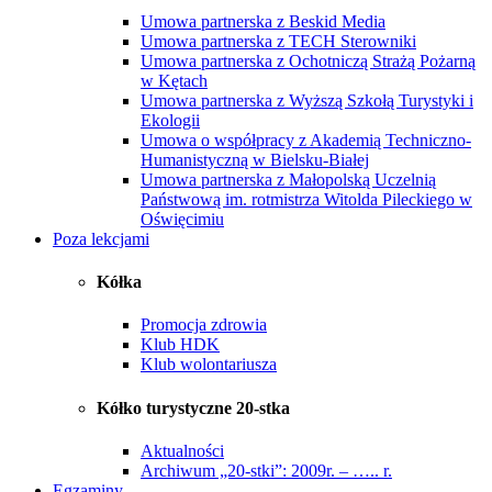
Umowa partnerska z Beskid Media
Umowa partnerska z TECH Sterowniki
Umowa partnerska z Ochotniczą Strażą Pożarną
w Kętach
Umowa partnerska z Wyższą Szkołą Turystyki i
Ekologii
Umowa o współpracy z Akademią Techniczno-
Humanistyczną w Bielsku-Białej
Umowa partnerska z Małopolską Uczelnią
Państwową im. rotmistrza Witolda Pileckiego w
Oświęcimiu
Poza lekcjami
Kółka
Promocja zdrowia
Klub HDK
Klub wolontariusza
Kółko turystyczne 20-stka
Aktualności
Archiwum „20-stki”: 2009r. – ….. r.
Egzaminy