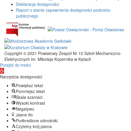
Deklaracja dostępności
Raport o stanie zapewnienia dostępności podmiotu
publicznego
Copyright © 2021 Powiatowy Zespół Nr 10 Szkół Mechaniczno-
Elektrycznych im. Mikołaja Kopernika w Kętach
Przejdź do treści
Otwórz
pasek
Narzędzia dostępności
narzędzi
Powiększ tekst
Pomniejsz tekst
Skala szarości
Wysoki kontrast
Negatywu
Jasne tło
Podkreślone odnośniki
Czytelny krój pisma