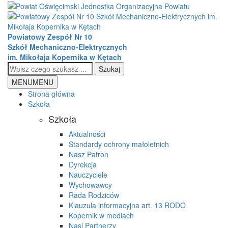
Powiatowy Zespół Nr 10
Szkół Mechaniczno-Elektrycznych
im. Mikołaja Kopernika w Kętach
Szukaj
MENU
MENU
Strona główna
Szkoła
Szkoła
Aktualności
Standardy ochrony małoletnich
Nasz Patron
Dyrekcja
Nauczyciele
Wychowawcy
Rada Rodziców
Klauzula informacyjna art. 13 RODO
Kopernik w mediach
Nasi Partnerzy