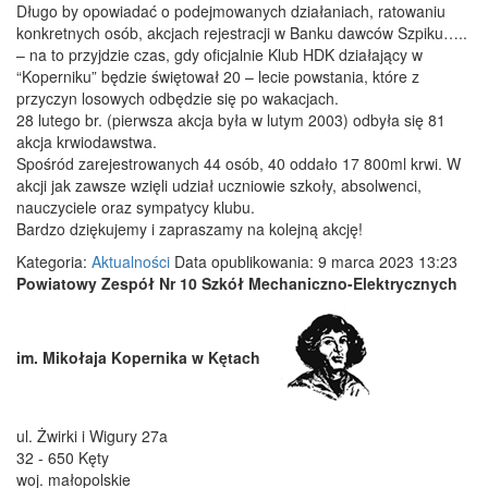
Długo by opowiadać o podejmowanych działaniach, ratowaniu
konkretnych osób, akcjach rejestracji w Banku dawców Szpiku…..
– na to przyjdzie czas, gdy oficjalnie Klub HDK działający w
“Koperniku” będzie świętował 20 – lecie powstania, które z
przyczyn losowych odbędzie się po wakacjach.
28 lutego br. (pierwsza akcja była w lutym 2003) odbyła się 81
akcja krwiodawstwa.
Spośród zarejestrowanych 44 osób, 40 oddało 17 800ml krwi. W
akcji jak zawsze wzięli udział uczniowie szkoły, absolwenci,
nauczyciele oraz sympatycy klubu.
Bardzo dziękujemy i zapraszamy na kolejną akcję!
Kategoria:
Aktualności
Data opublikowania: 9 marca 2023 13:23
Powiatowy Zespół Nr 10 Szkół Mechaniczno-Elektrycznych
im. Mikołaja Kopernika w Kętach
ul.
Żwirki i Wigury 27a
32 - 650
Kęty
woj. małopolskie