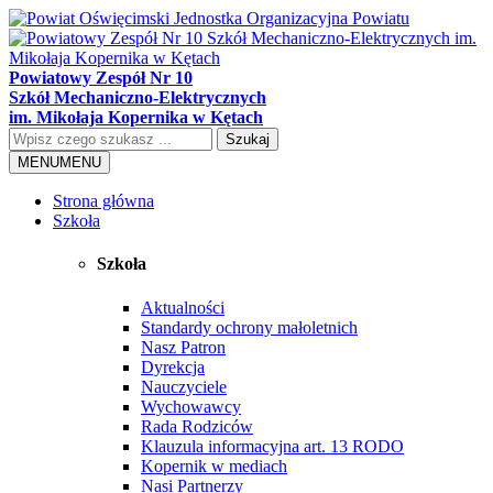
Powiatowy Zespół Nr 10
Szkół Mechaniczno-Elektrycznych
im. Mikołaja Kopernika w Kętach
Szukaj
MENU
MENU
Strona główna
Szkoła
Szkoła
Aktualności
Standardy ochrony małoletnich
Nasz Patron
Dyrekcja
Nauczyciele
Wychowawcy
Rada Rodziców
Klauzula informacyjna art. 13 RODO
Kopernik w mediach
Nasi Partnerzy