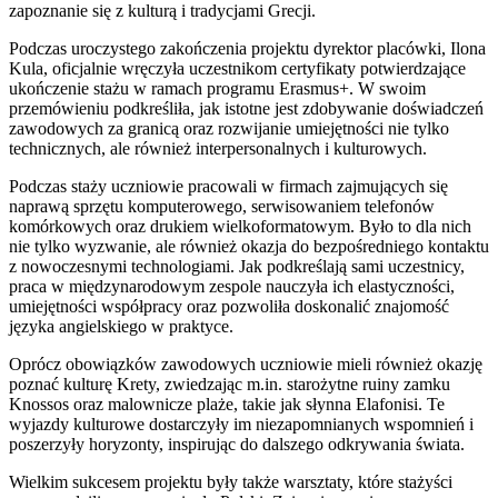
zapoznanie się z kulturą i tradycjami Grecji.
Podczas uroczystego zakończenia projektu dyrektor placówki, Ilona
Kula, oficjalnie wręczyła uczestnikom certyfikaty potwierdzające
ukończenie stażu w ramach programu Erasmus+. W swoim
przemówieniu podkreśliła, jak istotne jest zdobywanie doświadczeń
zawodowych za granicą oraz rozwijanie umiejętności nie tylko
technicznych, ale również interpersonalnych i kulturowych.
Podczas staży uczniowie pracowali w firmach zajmujących się
naprawą sprzętu komputerowego, serwisowaniem telefonów
komórkowych oraz drukiem wielkoformatowym. Było to dla nich
nie tylko wyzwanie, ale również okazja do bezpośredniego kontaktu
z nowoczesnymi technologiami. Jak podkreślają sami uczestnicy,
praca w międzynarodowym zespole nauczyła ich elastyczności,
umiejętności współpracy oraz pozwoliła doskonalić znajomość
języka angielskiego w praktyce.
Oprócz obowiązków zawodowych uczniowie mieli również okazję
poznać kulturę Krety, zwiedzając m.in. starożytne ruiny zamku
Knossos oraz malownicze plaże, takie jak słynna Elafonisi. Te
wyjazdy kulturowe dostarczyły im niezapomnianych wspomnień i
poszerzyły horyzonty, inspirując do dalszego odkrywania świata.
Wielkim sukcesem projektu były także warsztaty, które stażyści