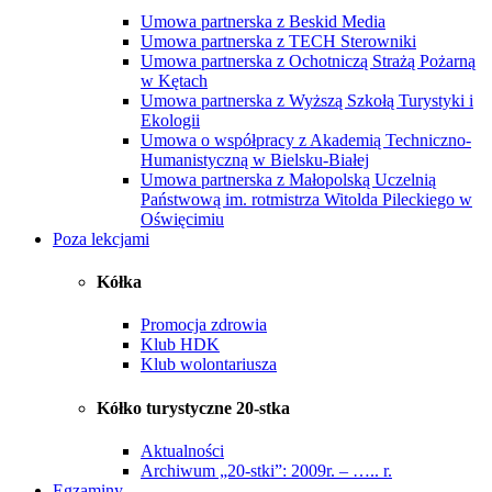
Umowa partnerska z Beskid Media
Umowa partnerska z TECH Sterowniki
Umowa partnerska z Ochotniczą Strażą Pożarną
w Kętach
Umowa partnerska z Wyższą Szkołą Turystyki i
Ekologii
Umowa o współpracy z Akademią Techniczno-
Humanistyczną w Bielsku-Białej
Umowa partnerska z Małopolską Uczelnią
Państwową im. rotmistrza Witolda Pileckiego w
Oświęcimiu
Poza lekcjami
Kółka
Promocja zdrowia
Klub HDK
Klub wolontariusza
Kółko turystyczne 20-stka
Aktualności
Archiwum „20-stki”: 2009r. – ….. r.
Egzaminy