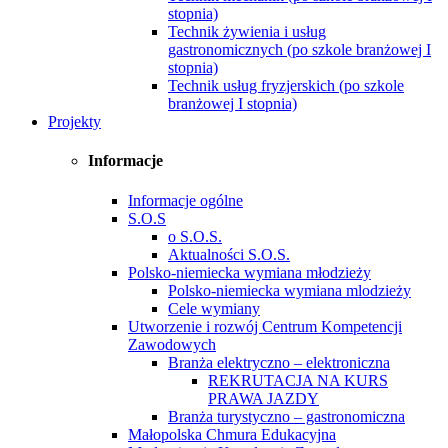
stopnia)
Technik żywienia i usług
gastronomicznych (po szkole branżowej I
stopnia)
Technik usług fryzjerskich (po szkole
branżowej I stopnia)
Projekty
Informacje
Informacje ogólne
S.O.S
o S.O.S.
Aktualności S.O.S.
Polsko-niemiecka wymiana młodzieży
Polsko-niemiecka wymiana mlodzieży
Cele wymiany
Utworzenie i rozwój Centrum Kompetencji
Zawodowych
Branża elektryczno – elektroniczna
REKRUTACJA NA KURS
PRAWA JAZDY
Branża turystyczno – gastronomiczna
Małopolska Chmura Edukacyjna