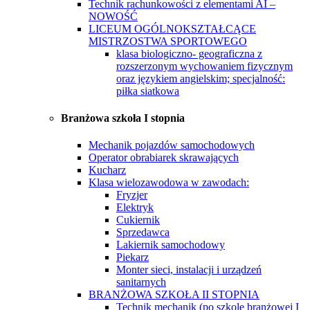
Technik rachunkowości z elementami AI –
NOWOŚĆ
LICEUM OGÓLNOKSZTAŁCĄCE
MISTRZOSTWA SPORTOWEGO
klasa biologiczno- geograficzna z
rozszerzonym wychowaniem fizycznym
oraz językiem angielskim; specjalność:
piłka siatkowa
Branżowa szkoła I stopnia
Mechanik pojazdów samochodowych
Operator obrabiarek skrawających
Kucharz
Klasa wielozawodowa w zawodach:
Fryzjer
Elektryk
Cukiernik
Sprzedawca
Lakiernik samochodowy
Piekarz
Monter sieci, instalacji i urządzeń
sanitarnych
BRANŻOWA SZKOŁA II STOPNIA
Technik mechanik (po szkole branżowej I