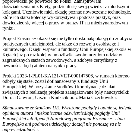
poprowadzili po powrocie do Polski. Zainspirowani
doświadczeniami z Krety, podzielili się swoją wiedzą z młodszymi
kolegami. Uczniowie mieli okazję poznać nowoczesne technologie,
które ich starsi koledzy wykorzystywali podczas praktyk, oraz
dowiedzieć się więcej o pracy w branży IT na międzynarodowym
rynku.
Projekt Erasmus+ okazał się nie tylko doskonałą okazją do zdobycia
praktycznych umiejętności, ale także do rozwoju osobistego i
kulturowego. Dzięki wsparciu funduszy Unii Europejskiej szkoła w
Kętach już po raz kolejny umożliwiła swoim uczniom udział w
zagranicznych stażach zawodowych, a zdobyte certyfikaty z
pewnością będą atutem na rynku pracy.
Projekt 2023-1-PL01-KA121-VET-000147506, w ramach którego
odbyły się staże, został dofinansowany z funduszy Unii
Europejskiej. W pozyskanie środków i koordynację działań
związanych z realizacją projektu zaangażowane były nauczycielki:
Dorota Gawron, Urszula Kudłacik oraz Maria Czechowska.
Sfinansowane ze środków UE. Wyrażone poglądy i opinie są jedynie
opiniami autora i niekoniecznie odzwierciedlają poglądy Unii
Europejskiej lub Agencji Narodowej programu Erasmus+. Unia
Europejska ani podmiot udzielający dotacji nie ponoszą za nie
odpowiedzialności.