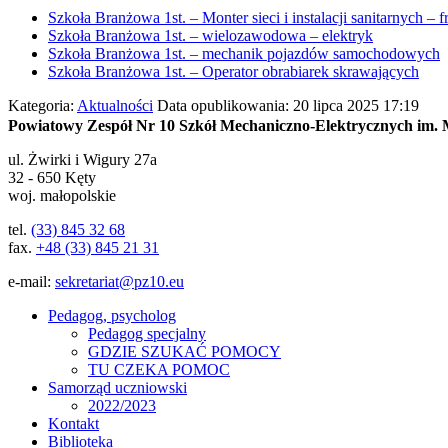
Szkoła Branżowa 1st. – Monter sieci i instalacji sanitarnych – f
Szkoła Branżowa 1st. – wielozawodowa – elektryk
Szkoła Branżowa 1st. – mechanik pojazdów samochodowych
Szkoła Branżowa 1st. – Operator obrabiarek skrawających
Kategoria:
Aktualności
Data opublikowania: 20 lipca 2025 17:19
Powiatowy Zespół Nr 10 Szkół Mechaniczno-Elektrycznych im. 
ul.
Żwirki i Wigury 27a
32 - 650
Kęty
woj. małopolskie
tel.
(33) 845 32 68
fax.
+48 (33) 845 21 31
e-mail:
sekretariat@pz10.eu
Pedagog, psycholog
Pedagog specjalny
GDZIE SZUKAĆ POMOCY
TU CZEKA POMOC
Samorząd uczniowski
2022/2023
Kontakt
Biblioteka