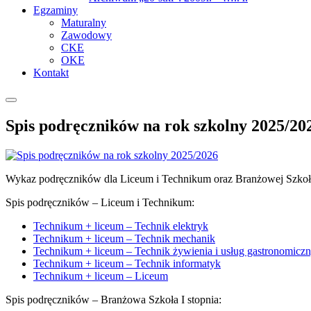
Egzaminy
Maturalny
Zawodowy
CKE
OKE
Kontakt
Spis podręczników na rok szkolny 2025/20
Wykaz podręczników dla Liceum i Technikum oraz Branżowej Szkoły 
Spis podręczników – Liceum i Technikum:
Technikum + liceum – Technik elektryk
Technikum + liceum – Technik mechanik
Technikum + liceum – Technik żywienia i usług gastronomicz
Technikum + liceum – Technik informatyk
Technikum + liceum – Liceum
Spis podręczników – Branżowa Szkoła I stopnia: