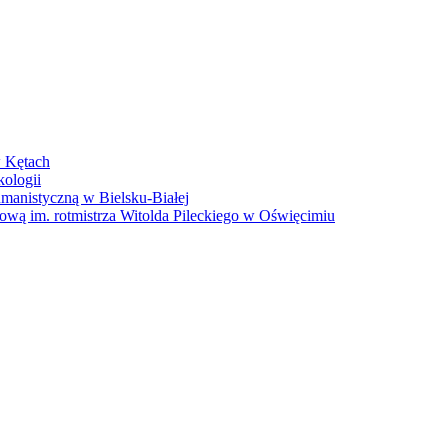
w Kętach
kologii
anistyczną w Bielsku-Białej
wą im. rotmistrza Witolda Pileckiego w Oświęcimiu