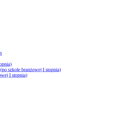
h
opnia)
(po szkole branżowej I stopnia)
wej I stopnia)