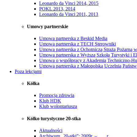
Leonardo da Vinci 2014, 2015
POKL 2013, 2014
Leonardo da Vinci 2011, 2013
Umowy partnerskie
Umowa partnerska z Beskid Media
Umowa partnerska z TECH Sterowniki
Umowa partnerska z Ochotniczą Strażą Pożarną 
Umowa partnerska z Wyższą Szkołą Turystyki i E
Umowa o współpracy z Akademią Techniczno-Hum
Umowa partnerska z Małopolską Uczelnią Państwo
Poza lekcjami
Kółka
Promocja zdrowia
Klub HDK
Klub wolontariusza
Kółko turystyczne 20-stka
Aktualności
Archiwum „20-stki”: 2009r. – ….. r.