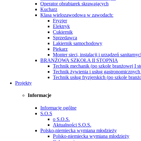
Operator obrabiarek skrawających
Kucharz
Klasa wielozawodowa w zawodach:
Fryzjer
Elektryk
Cukiernik
Sprzedawca
Lakiernik samochodowy
Piekarz
Monter sieci, instalacji i urządzeń sanitarnyc
BRANŻOWA SZKOŁA II STOPNIA
Technik mechanik (po szkole branżowej I st
Technik żywienia i usług gastronomicznych 
Technik usług fryzjerskich (po szkole branżo
Projekty
Informacje
Informacje ogólne
S.O.S
o S.O.S.
Aktualności S.O.S.
Polsko-niemiecka wymiana młodzieży
Polsko-niemiecka wymiana mlodzieży