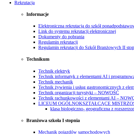
Rekrutacja
Informacje
Elektroniczna rekrutacja do szkół ponadpodstaw
Link do systemu rekrutacji elektronicznej
Dokumenty do pobrania
Regulamin rekrutacji
Regulamin rekrutacji do Szkół Branżowych II stop
Technikum
Technik elektryk
Technik informatyk z elementami AI i programow
Technik mechanik
Technik żywienia i usług gastronomicznych z ele
Technik organizacji turystyki – NOWOŚĆ
Technik rachunkowości z elementami AI – NO
LICEUM OGÓLNOKSZTAŁCĄCE MISTRZ
klasa biologiczno- geograficzna z rozszerz
Branżowa szkoła I stopnia
Mechanik pojazdów samochodowych