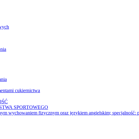
owych
nia
ania
mentami cukiernictwa
WOŚĆ
OSTWA SPORTOWEGO
onym wychowaniem fizycznym oraz językiem angielskim; specjalność: p