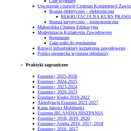
Cele wymiany
Utworzenie i rozwój Centrum Kompetencji Zaw
Branża elektryczno – elektroniczna
REKRUTACJA NA KURS PRAWA
Branża turystyczno – gastronomiczna
Małopolska Chmura Edukacyjna
Modernizacja Kształcenia Zawodowego
Regulamin
Załączniki do regulaminu
Rozwój infrastruktury kształcenia zawodowego
Polsko-niemiecka wymiana mlodzieży
Praktyki zagraniczne
Erasmus+ 2025-2026
Erasmus+ 2024-2025
Erasmus+ 2023-2024
Erasmus+ 2020-2023
Erasmus+ Kadra 2019-2022
Akredytacja Erasmus 2021-2027
Karta Jakości Mobilności
Erasmus IRLANDIA HISZPANIA
Erasmus+ 2018, 2019, 2020
Erasmus+ Anglia 2016, 2017, 2018
Erasmus+ 2016, 2017