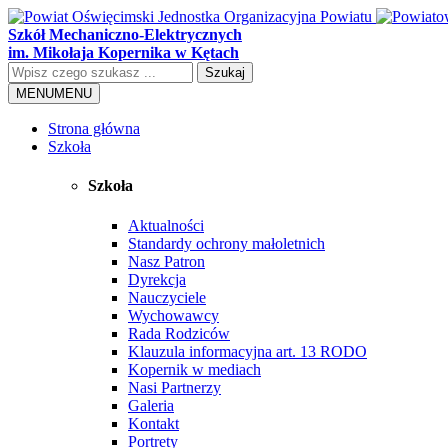
Szkół Mechaniczno-Elektrycznych
im. Mikołaja Kopernika w Kętach
Szukaj
MENU
MENU
Strona główna
Szkoła
Szkoła
Aktualności
Standardy ochrony małoletnich
Nasz Patron
Dyrekcja
Nauczyciele
Wychowawcy
Rada Rodziców
Klauzula informacyjna art. 13 RODO
Kopernik w mediach
Nasi Partnerzy
Galeria
Kontakt
Portrety