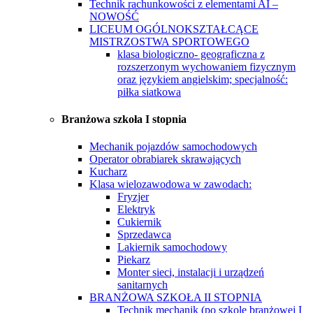
Technik rachunkowości z elementami AI –
NOWOŚĆ
LICEUM OGÓLNOKSZTAŁCĄCE
MISTRZOSTWA SPORTOWEGO
klasa biologiczno- geograficzna z
rozszerzonym wychowaniem fizycznym
oraz językiem angielskim; specjalność:
piłka siatkowa
Branżowa szkoła I stopnia
Mechanik pojazdów samochodowych
Operator obrabiarek skrawających
Kucharz
Klasa wielozawodowa w zawodach:
Fryzjer
Elektryk
Cukiernik
Sprzedawca
Lakiernik samochodowy
Piekarz
Monter sieci, instalacji i urządzeń
sanitarnych
BRANŻOWA SZKOŁA II STOPNIA
Technik mechanik (po szkole branżowej I