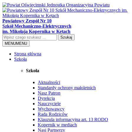
Powiatowy Zespół Nr 10
Szkół Mechaniczno-Elektrycznych
im. Mikołaja Kopernika w Kętach
Szukaj
MENU
MENU
Strona główna
Szkoła
Szkoła
Aktualności
Standardy ochrony małoletnich
Nasz Patron
Dyrekcja
Nauczyciele
Wychowawcy
Rada Rodziców
Klauzula informacyjna art. 13 RODO
Kopernik w mediach
Nasi Partnerzy