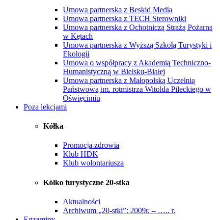
Umowa partnerska z Beskid Media
Umowa partnerska z TECH Sterowniki
Umowa partnerska z Ochotniczą Strażą Pożarną
w Kętach
Umowa partnerska z Wyższą Szkołą Turystyki i
Ekologii
Umowa o współpracy z Akademią Techniczno-
Humanistyczną w Bielsku-Białej
Umowa partnerska z Małopolską Uczelnią
Państwową im. rotmistrza Witolda Pileckiego w
Oświęcimiu
Poza lekcjami
Kółka
Promocja zdrowia
Klub HDK
Klub wolontariusza
Kółko turystyczne 20-stka
Aktualności
Archiwum „20-stki”: 2009r. – ….. r.
Egzaminy