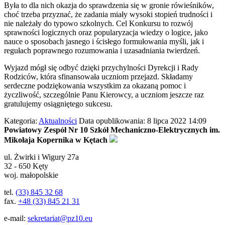
Była to dla nich okazja do sprawdzenia się w gronie rówieśników,
choć trzeba przyznać, że zadania miały wysoki stopień trudności i
nie należały do typowo szkolnych. Cel Konkursu to rozwój
sprawności logicznych oraz popularyzacja wiedzy o logice, jako
nauce o sposobach jasnego i ścisłego formułowania myśli, jak i
regułach poprawnego rozumowania i uzasadniania twierdzeń.
Wyjazd mógł się odbyć dzięki przychylności Dyrekcji i Rady
Rodziców, która sfinansowała uczniom przejazd. Składamy
serdeczne podziękowania wszystkim za okazaną pomoc i
życzliwość, szczególnie Panu Kierowcy, a uczniom jeszcze raz
gratulujemy osiągniętego sukcesu.
Kategoria:
Aktualności
Data opublikowania: 8 lipca 2022 14:09
Powiatowy Zespół Nr 10 Szkół Mechaniczno-Elektrycznych im.
Mikołaja Kopernika w Kętach
ul.
Żwirki i Wigury 27a
32 - 650
Kęty
woj. małopolskie
tel.
(33) 845 32 68
fax.
+48 (33) 845 21 31
e-mail:
sekretariat@pz10.eu