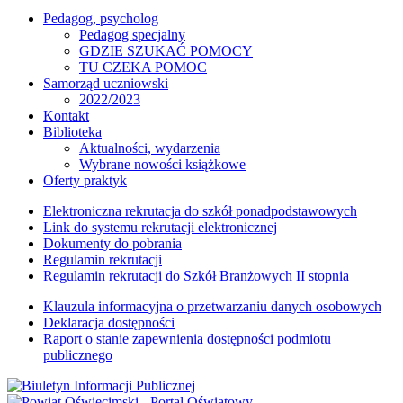
Pedagog, psycholog
Pedagog specjalny
GDZIE SZUKAĆ POMOCY
TU CZEKA POMOC
Samorząd uczniowski
2022/2023
Kontakt
Biblioteka
Aktualności, wydarzenia
Wybrane nowości książkowe
Oferty praktyk
Elektroniczna rekrutacja do szkół ponadpodstawowych
Link do systemu rekrutacji elektronicznej
Dokumenty do pobrania
Regulamin rekrutacji
Regulamin rekrutacji do Szkół Branżowych II stopnia
Klauzula informacyjna o przetwarzaniu danych osobowych
Deklaracja dostępności
Raport o stanie zapewnienia dostępności podmiotu
publicznego