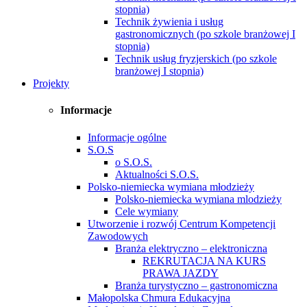
stopnia)
Technik żywienia i usług
gastronomicznych (po szkole branżowej I
stopnia)
Technik usług fryzjerskich (po szkole
branżowej I stopnia)
Projekty
Informacje
Informacje ogólne
S.O.S
o S.O.S.
Aktualności S.O.S.
Polsko-niemiecka wymiana młodzieży
Polsko-niemiecka wymiana mlodzieży
Cele wymiany
Utworzenie i rozwój Centrum Kompetencji
Zawodowych
Branża elektryczno – elektroniczna
REKRUTACJA NA KURS
PRAWA JAZDY
Branża turystyczno – gastronomiczna
Małopolska Chmura Edukacyjna