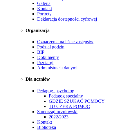
Galeria
Kontakt
Portrety
Deklaracja dostepności cyfrowej
Organizacja
Oznaczenia na liście zastępstw
Podział godzin
BIP
Dokumenty
Przetargi
Administracja danymi
Dla uczniów
Pedagog, psycholog
Pedagog specjalny
GDZIE SZUKAĆ POMOCY
TU CZEKA POMOC
Samorząd uczniowski
2022/2023
Kontakt
Biblioteka