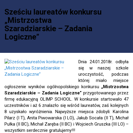
Sześciu laureatów konkursu
„Mistrzostwa
Szaradziarskie – Zadania
Logiczne”
Dnia 24.01.2018r. odbyła
się w naszej szkole
uroczystość, podczas
której miało miejsce
ogłoszenie wyników ogólnopolskiego konkursu
„Mistrzostwa
Szaradziarskie – Zadania Logiczne”
przygotowanego przez
firmę edukacyjną OLIMP SCHOOL.
W konkursie startowało 47
uczestników i aż 6 znalazło się wśród laureatów, zaś kolejnych
8 uzyskało wyróżnienia. Najwyższe miejsca zdobyli: Karolina
Pilarz (I T), Anita Piwowarska (I LO), Jakub Socała (II T), Michał
Pułka (II BC), Michał Zaręba (II BC) i Wojciech Gruszka (III LO) –
wszystkim serdecznie gratulujemy!!!