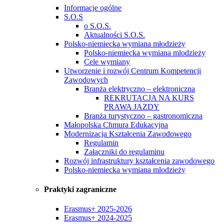
Informacje ogólne
S.O.S
o S.O.S.
Aktualności S.O.S.
Polsko-niemiecka wymiana młodzieży
Polsko-niemiecka wymiana mlodzieży
Cele wymiany
Utworzenie i rozwój Centrum Kompetencji
Zawodowych
Branża elektryczno – elektroniczna
REKRUTACJA NA KURS
PRAWA JAZDY
Branża turystyczno – gastronomiczna
Małopolska Chmura Edukacyjna
Modernizacja Kształcenia Zawodowego
Regulamin
Załączniki do regulaminu
Rozwój infrastruktury kształcenia zawodowego
Polsko-niemiecka wymiana mlodzieży
Praktyki zagraniczne
Erasmus+ 2025-2026
Erasmus+ 2024-2025