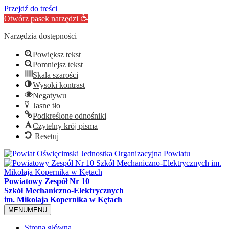
Przejdź do treści
Otwórz pasek narzędzi
Narzędzia dostępności
Powiększ tekst
Pomniejsz tekst
Skala szarości
Wysoki kontrast
Negatywu
Jasne tło
Podkreślone odnośniki
Czytelny krój pisma
Resetuj
Powiatowy Zespół Nr 10
Szkół Mechaniczno-Elektrycznych
im. Mikołaja Kopernika w Kętach
MENU
MENU
Strona główna