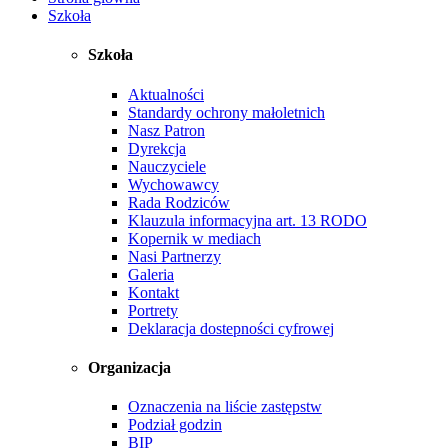
Szkoła
Szkoła
Aktualności
Standardy ochrony małoletnich
Nasz Patron
Dyrekcja
Nauczyciele
Wychowawcy
Rada Rodziców
Klauzula informacyjna art. 13 RODO
Kopernik w mediach
Nasi Partnerzy
Galeria
Kontakt
Portrety
Deklaracja dostepności cyfrowej
Organizacja
Oznaczenia na liście zastępstw
Podział godzin
BIP