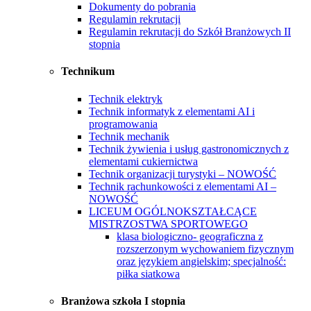
Dokumenty do pobrania
Regulamin rekrutacji
Regulamin rekrutacji do Szkół Branżowych II
stopnia
Technikum
Technik elektryk
Technik informatyk z elementami AI i
programowania
Technik mechanik
Technik żywienia i usług gastronomicznych z
elementami cukiernictwa
Technik organizacji turystyki – NOWOŚĆ
Technik rachunkowości z elementami AI –
NOWOŚĆ
LICEUM OGÓLNOKSZTAŁCĄCE
MISTRZOSTWA SPORTOWEGO
klasa biologiczno- geograficzna z
rozszerzonym wychowaniem fizycznym
oraz językiem angielskim; specjalność:
piłka siatkowa
Branżowa szkoła I stopnia