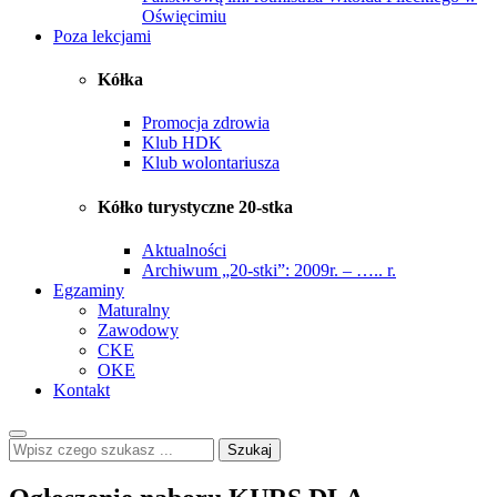
Oświęcimiu
Poza lekcjami
Kółka
Promocja zdrowia
Klub HDK
Klub wolontariusza
Kółko turystyczne 20-stka
Aktualności
Archiwum „20-stki”: 2009r. – ….. r.
Egzaminy
Maturalny
Zawodowy
CKE
OKE
Kontakt
Szukaj