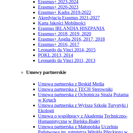
Erasmus+ 2023-2024
Erasmus+ 2020-2023
Erasmus+ Kadra 2019-2022
Akredytacja Erasmus 2021-2027
Karta Jakości Mobilności
Erasmus IRLANDIA HISZPANIA
Erasmus+ 2018, 2019, 2020
Erasmus+ Anglia 2016, 2017, 2018
Erasmus+ 2016, 2017
Leonardo da Vinci 2014, 2015
POKL 2013, 2014
Leonardo da Vinci 2011, 2013
Umowy partnerskie
Umowa partnerska z Beskid Media
Umowa partnerska z TECH Sterowniki
Umowa partnerska z Ochotniczą Strażą Pożarną
w Kętach
Umowa partnerska z Wyższą Szkołą Turystyki i
Ekologii
Umowa o współpracy z Akademią Techniczno-
Humanistyczną w Bielsku-Białej
Umowa partnerska z Małopolską Uczelnią
Państwową im. rotmistrza Witolda Pileckiego w