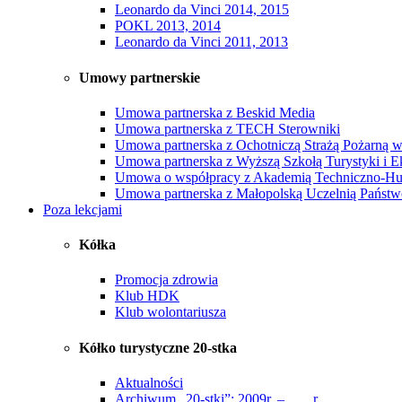
Leonardo da Vinci 2014, 2015
POKL 2013, 2014
Leonardo da Vinci 2011, 2013
Umowy partnerskie
Umowa partnerska z Beskid Media
Umowa partnerska z TECH Sterowniki
Umowa partnerska z Ochotniczą Strażą Pożarną 
Umowa partnerska z Wyższą Szkołą Turystyki i E
Umowa o współpracy z Akademią Techniczno-Hum
Umowa partnerska z Małopolską Uczelnią Państwo
Poza lekcjami
Kółka
Promocja zdrowia
Klub HDK
Klub wolontariusza
Kółko turystyczne 20-stka
Aktualności
Archiwum „20-stki”: 2009r. – ….. r.