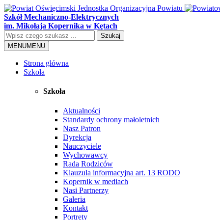
Szkół Mechaniczno-Elektrycznych
im. Mikołaja Kopernika w Kętach
Szukaj
MENU
MENU
Strona główna
Szkoła
Szkoła
Aktualności
Standardy ochrony małoletnich
Nasz Patron
Dyrekcja
Nauczyciele
Wychowawcy
Rada Rodziców
Klauzula informacyjna art. 13 RODO
Kopernik w mediach
Nasi Partnerzy
Galeria
Kontakt
Portrety