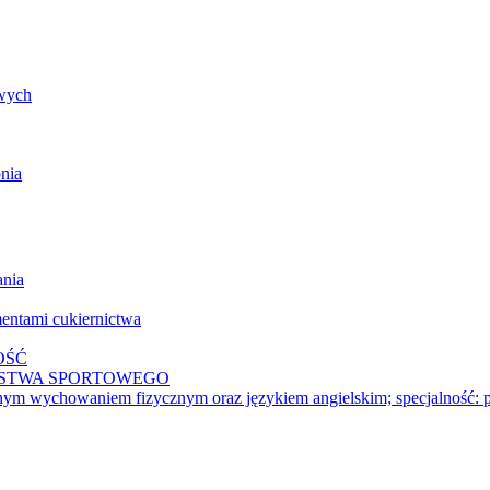
owych
nia
ania
mentami cukiernictwa
WOŚĆ
OSTWA SPORTOWEGO
onym wychowaniem fizycznym oraz językiem angielskim; specjalność: p