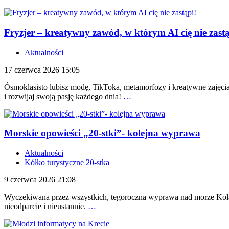
Fryzjer – kreatywny zawód, w którym AI cię nie zastą
Aktualności
17 czerwca 2026 15:05
Ósmoklasisto lubisz modę, TikToka, metamorfozy i kreatywne zajęci
i rozwijaj swoją pasję każdego dnia!
…
Morskie opowieści „20-stki”- kolejna wyprawa
Aktualności
Kółko turystyczne 20-stka
9 czerwca 2026 21:08
Wyczekiwana przez wszystkich, tegoroczna wyprawa nad morze Koła T
nieodparcie i nieustannie.
…