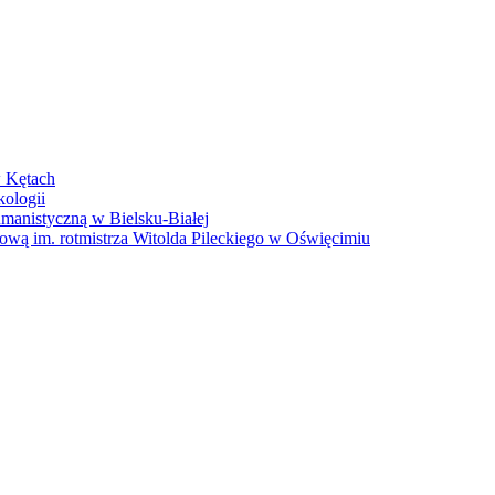
w Kętach
kologii
anistyczną w Bielsku-Białej
wą im. rotmistrza Witolda Pileckiego w Oświęcimiu