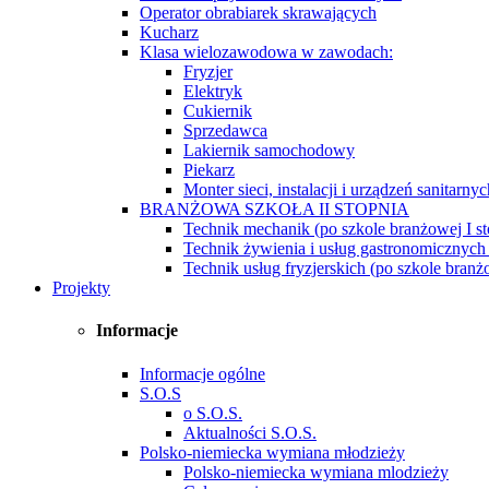
Operator obrabiarek skrawających
Kucharz
Klasa wielozawodowa w zawodach:
Fryzjer
Elektryk
Cukiernik
Sprzedawca
Lakiernik samochodowy
Piekarz
Monter sieci, instalacji i urządzeń sanitarnyc
BRANŻOWA SZKOŁA II STOPNIA
Technik mechanik (po szkole branżowej I st
Technik żywienia i usług gastronomicznych 
Technik usług fryzjerskich (po szkole branżo
Projekty
Informacje
Informacje ogólne
S.O.S
o S.O.S.
Aktualności S.O.S.
Polsko-niemiecka wymiana młodzieży
Polsko-niemiecka wymiana mlodzieży