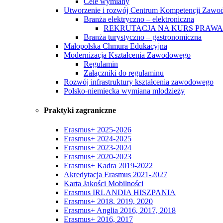
Cele wymiany
Utworzenie i rozwój Centrum Kompetencji Zaw
Branża elektryczno – elektroniczna
REKRUTACJA NA KURS PRAWA
Branża turystyczno – gastronomiczna
Małopolska Chmura Edukacyjna
Modernizacja Kształcenia Zawodowego
Regulamin
Załączniki do regulaminu
Rozwój infrastruktury kształcenia zawodowego
Polsko-niemiecka wymiana mlodzieży
Praktyki zagraniczne
Erasmus+ 2025-2026
Erasmus+ 2024-2025
Erasmus+ 2023-2024
Erasmus+ 2020-2023
Erasmus+ Kadra 2019-2022
Akredytacja Erasmus 2021-2027
Karta Jakości Mobilności
Erasmus IRLANDIA HISZPANIA
Erasmus+ 2018, 2019, 2020
Erasmus+ Anglia 2016, 2017, 2018
Erasmus+ 2016, 2017