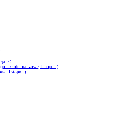
h
opnia)
(po szkole branżowej I stopnia)
wej I stopnia)