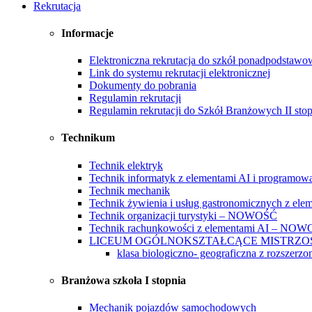
Rekrutacja
Informacje
Elektroniczna rekrutacja do szkół ponadpodstaw
Link do systemu rekrutacji elektronicznej
Dokumenty do pobrania
Regulamin rekrutacji
Regulamin rekrutacji do Szkół Branżowych II stop
Technikum
Technik elektryk
Technik informatyk z elementami AI i programow
Technik mechanik
Technik żywienia i usług gastronomicznych z ele
Technik organizacji turystyki – NOWOŚĆ
Technik rachunkowości z elementami AI – NO
LICEUM OGÓLNOKSZTAŁCĄCE MISTRZ
klasa biologiczno- geograficzna z rozszerz
Branżowa szkoła I stopnia
Mechanik pojazdów samochodowych